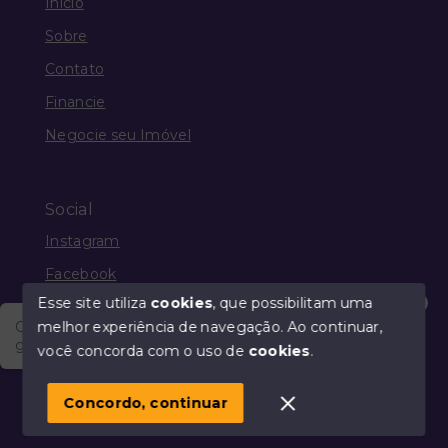
Início
Sobre
Contato
Financie
Negocie seu Imóvel
Social
Instagram
Facebook
Esse site utiliza
cookies
, que possibilitam uma
melhor experiência de navegação.
Ao continuar,
Olá, vim através do Portal Imobiliário Guia Mais e
gostaria de saber a respeito dos produtos e serviços
você concorda com o uso de
cookies
.
© Copyright 2026 - Guia Mais Imóveis - Todos os
direitos reservados
Concordo, continuar
SITE PARA IMOBILIARIA