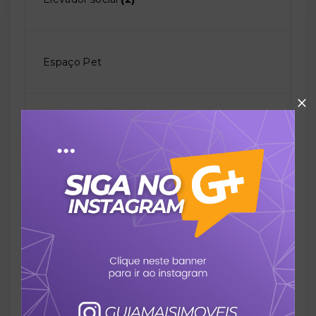
Espaço Pet
Espaço gourmet
Infra p/ carga carro elet
Interfone
Permite animais