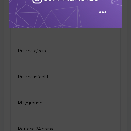
Piscina adulto
Piscina c/ raia
Piscina infantil
Playground
Portaria 24 horas