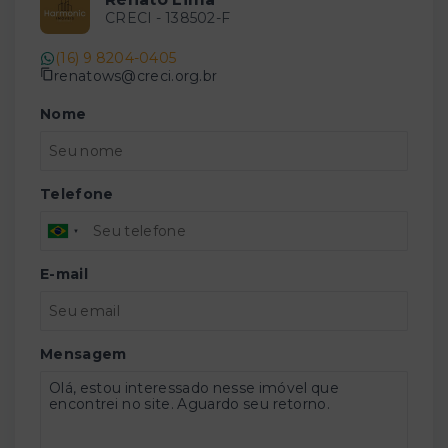
CRECI -
138502-F
(16) 9 8204-0405
renatows@creci.org.br
Nome
Telefone
E-mail
Mensagem