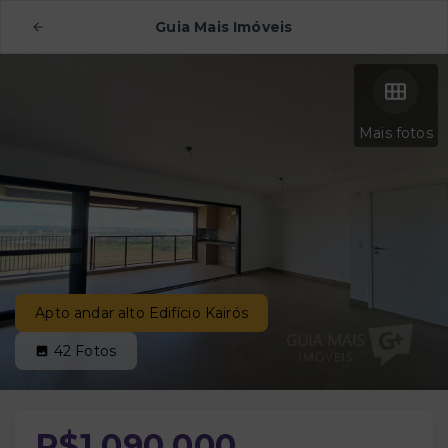
Guia Mais Imóveis
Mais fotos
Apto andar alto Edifício Kairós
42
Fotos
R$1.090.000