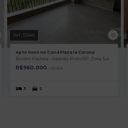
Ref.:
5164A
Apto novo no Cond Plaza la Coruna
Bonfim Paulista - Ribeirão Preto/SP, Zona Sul
R$960.000
/ 
VENDA
3
2