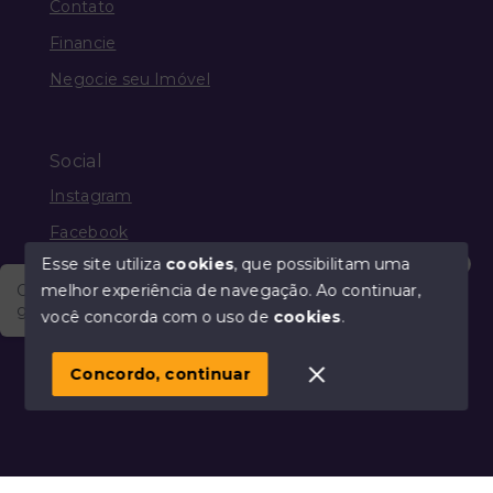
Contato
Financie
Negocie seu Imóvel
Social
Instagram
Facebook
Esse site utiliza
cookies
, que possibilitam uma
melhor experiência de navegação.
Ao continuar,
Olá, vim através do Portal Imobiliário Guia Mais e
gostaria de saber a respeito dos produtos e serviços
você concorda com o uso de
cookies
.
© Copyright 2026 - Guia Mais Imóveis - Todos os
direitos reservados
Concordo, continuar
SITE PARA IMOBILIARIA