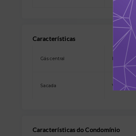
Características
Gás central
Piso porce
Sacada
Vigia
Características do Condomínio