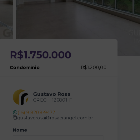
R$1.750.000
Condomínio
R$1.200,00
Gustavo Rosa
CRECI -
126801-F
(16) 9 8208-9477
gustavorosa@rosaerangel.com.br
Nome