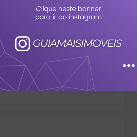
lanato
Portaria
Vista exterior