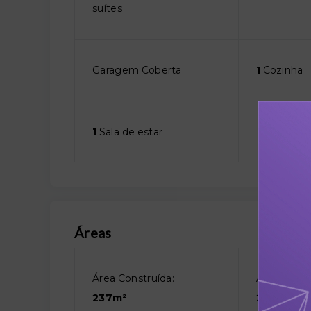
suítes
Garagem Coberta
1
Cozinha
1
Sala de estar
Áreas
Área Construída:
Área Total:
237m²
237m²