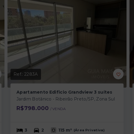
Ref.:
2283A
Apartamento Edificio Grandview 3 suítes
Jardim Botânico - Ribeirão Preto/SP, Zona Sul
R$798.000
/ 
VENDA
3
2
115 m²
(
Área Privativa
)