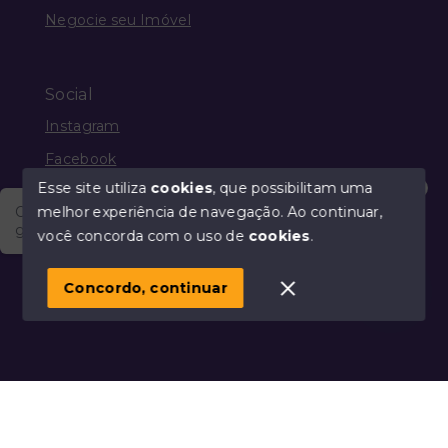
Negocie seu Imóvel
Social
Instagram
Facebook
Esse site utiliza
cookies
, que possibilitam uma
melhor experiência de navegação.
Ao continuar,
Olá, vim através do Portal Imobiliário Guia Mais e
gostaria de saber a respeito dos produtos e serviços
você concorda com o uso de
cookies
.
© Copyright 2026 - Guia Mais Imóveis - Todos os
direitos reservados
Concordo, continuar
SITE PARA IMOBILIARIA
Início
Histórico
Favoritos