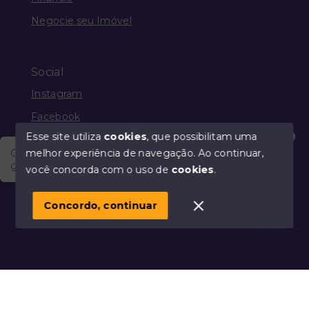
Negocie seu Imóvel
Social
Instagram
Facebook
Esse site utiliza
cookies
, que possibilitam uma
melhor experiência de navegação.
Ao continuar,
Olá, vim através do Portal Imobiliário Guia Mais e
gostaria de saber a respeito dos produtos e serviços
você concorda com o uso de
cookies
.
© Copyright 2026 - Guia Mais Imóveis - Todos os
direitos reservados
Concordo, continuar
SITE PARA IMOBILIARIA
Início
Histórico
Favoritos