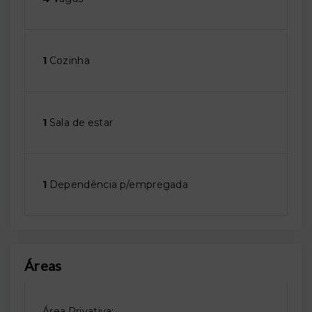
1
Cozinha
1
Sala de estar
1
Dependência p/empregada
Áreas
Área Privativa: