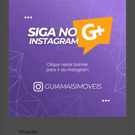
Sim
Outras Informações
Referência:
G4765
Perfil:
Residencial
Situação: