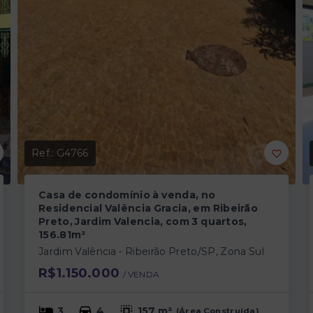
Ref.:
G4766
Casa de condomínio à venda, no
Residencial Valência Gracia, em Ribeirão
Preto, Jardim Valencia, com 3 quartos,
156.81m²
Jardim Valência - Ribeirão Preto/SP, Zona Sul
R$1.150.000
/ 
VENDA
3
4
157 m²
(
Área Construída
)