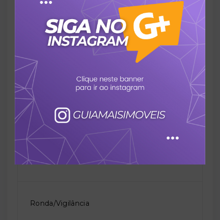
Piscina aquecida
Piso cerâmico
Portão eletrônico
Quintal
Ronda/Vigilância