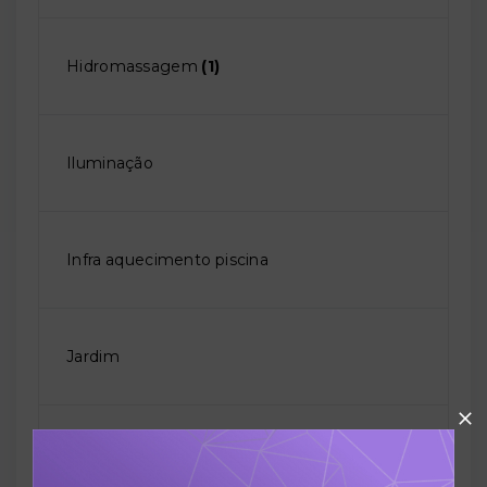
Hidromassagem
(1)
Iluminação
Infra aquecimento piscina
Jardim
Piscina