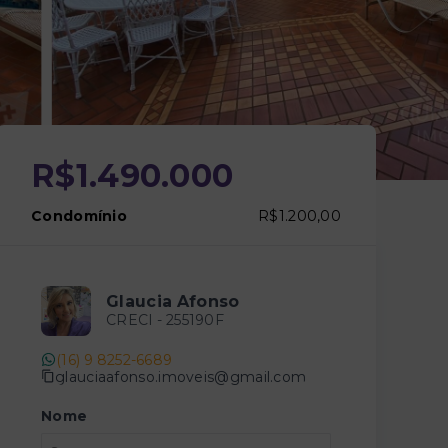
R$1.490.000
Condomínio
R$1.200,00
Glaucia Afonso
CRECI -
255190F
(16) 9 8252-6689
glauciaafonso.imoveis@gmail.com
Nome