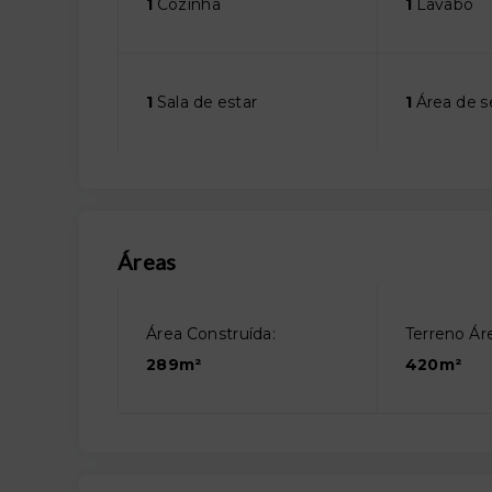
1
Cozinha
1
Lavabo
1
Sala de estar
1
Área de s
Áreas
Área Construída:
Terreno Áre
289m²
420m²