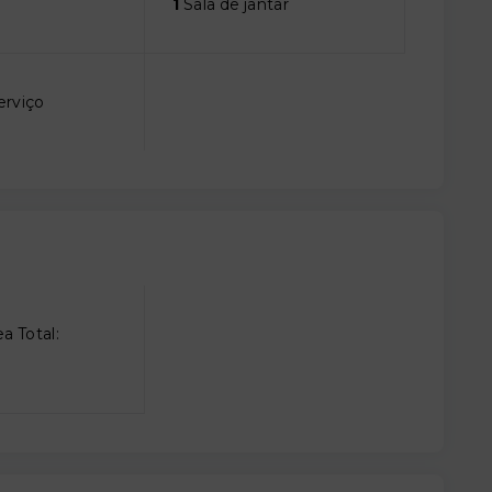
1
Sala de jantar
erviço
a Total: