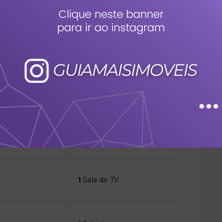
 e excelente aproveitamento dos espaços, ideal
o e exclusividade em um dos condomínios mais
s
2
Vagas
1
Sala de TV