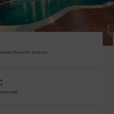
ibeirão Preto/SP, Zona Sul
onstruída
)