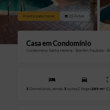
Pronto para morar
23
Fotos
Casa em Condomínio
Condominio Santa Helena -
Bonfim Paulista - R
3
Dormitórios, sendo
3
suítes
2 Vagas
289 m²
(
C