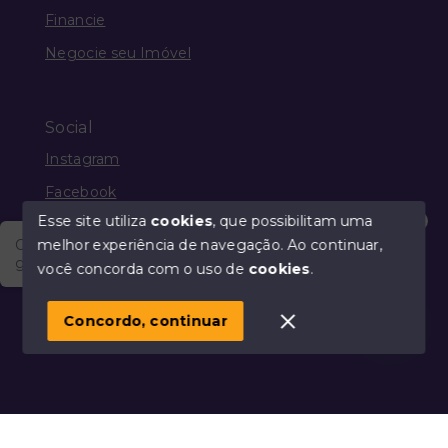
Financie
Negocie seu Imóvel
Social
Instagram
Facebook
Esse site utiliza
cookies
, que possibilitam uma
melhor experiência de navegação.
Ao continuar,
Olá, vim através do Portal Imobiliário Guia Mais e
gostaria de saber a respeito dos produtos e serviços
você concorda com o uso de
cookies
.
© Copyright 2026 - Guia Mais Imóveis - Todos os
direitos reservados
Concordo, continuar
SITE PARA IMOBILIARIA
Início
Histórico
Favoritos