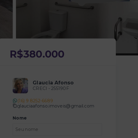
R$380.000
Glaucia Afonso
CRECI -
255190F
(16) 9 8252-6689
glauciaafonso.imoveis@gmail.com
Nome