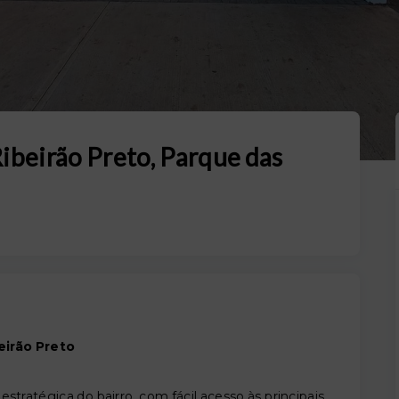
Ribeirão Preto, Parque das
eirão Preto
stratégica do bairro, com fácil acesso às principais