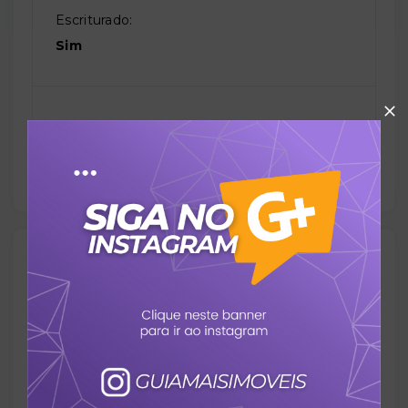
Escriturado:
Sim
Possui mobília?:
Sem mobília
Proximidades
Escola
Farmácia