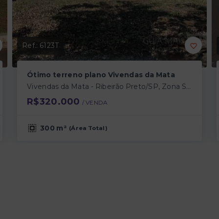
Ref.:
6123T
Ótimo terreno plano Vivendas da Mata
Vivendas da Mata - Ribeirão Preto/SP, Zona Sul
R$320.000
/ 
VENDA
300 m²
(
Área Total
)