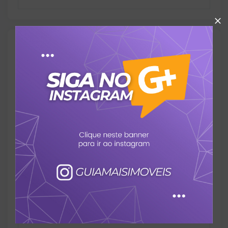
Outras Informações
Referência:
4740
Perfil:
Residencial
Situação:
Pronto para construir