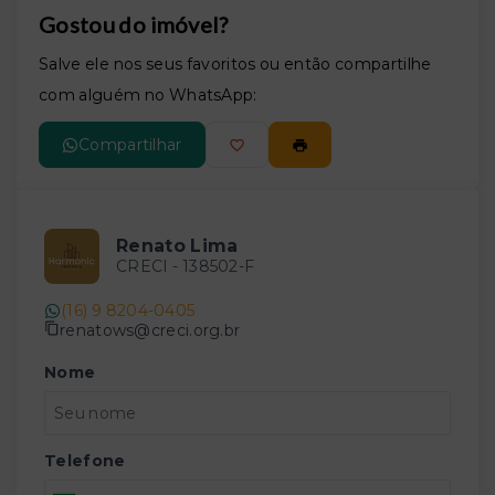
Gostou do imóvel?
Salve ele nos seus favoritos ou então compartilhe
com alguém no WhatsApp:
Compartilhar
Renato Lima
CRECI -
138502-F
(16) 9 8204-0405
renatows@creci.org.br
Nome
Telefone