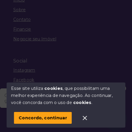
Sobre
Contato
Financie
Negocie seu Imóvel
Social
Instagram
Facebook
Esse site utiliza
cookies
, que possibilitam uma
melhor experiência de navegação.
Ao continuar,
Olá, vim através do Portal Imobiliário Guia Mais e
gostaria de saber a respeito dos produtos e serviços
você concorda com o uso de
cookies
.
© Copyright 2026 - Guia Mais Imóveis - Todos os
direitos reservados
Concordo, continuar
SITE PARA IMOBILIARIA